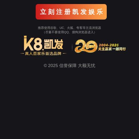
立 刻 注 册 凯 发 娱 乐
推荐使用谷歌、UC、火狐、夸客等主流浏览器
（尽量不要使用QQ、搜狗浏览器进入）
© 2025 信誉保障 大额无忧